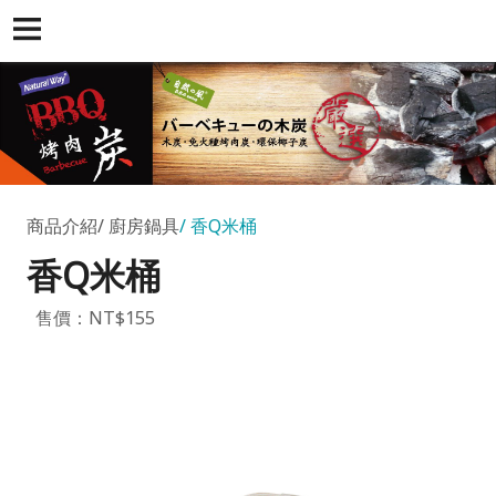
商品介紹
廚房鍋具
香Q米桶
香Q米桶
售價：NT$155