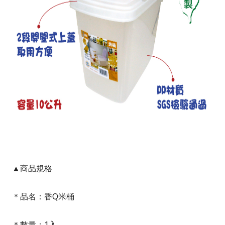
▲商品規格
＊品名：香Q米桶
＊數量：1入