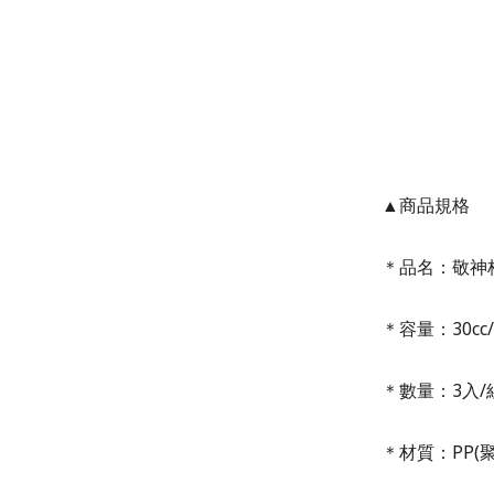
▲商品規格
＊品名：敬神
＊容量：30cc
＊數量：3入/
＊材質：PP(