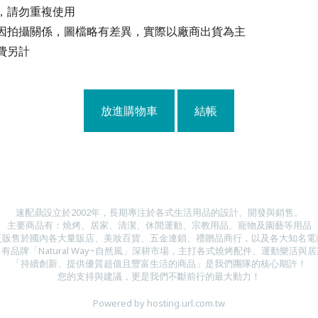
，請勿重複使用
因拍攝關係，圖檔略有差異，實際以廠商出貨為主
費另計
放進購物車
結帳
速配鼎設立於2002年，長期專注於各式生活用品的設計、開發與銷售。
主要商品有：燒烤、居家、清潔、休閒運動、宗教用品、寵物及園藝等用品
泛販售於國內各大量販店、美妝百貨、五金連鎖、禮贈品商行，以及各大知名電
有品牌「Natural Way~自然風」深耕市場，主打各式燒烤配件、運動樂活與
「持續創新、提供優質超值且豐富生活的商品」是我們團隊的核心期許！
您的支持與建議，更是我們不斷前行的最大動力！
Powered by hosting.url.com.tw