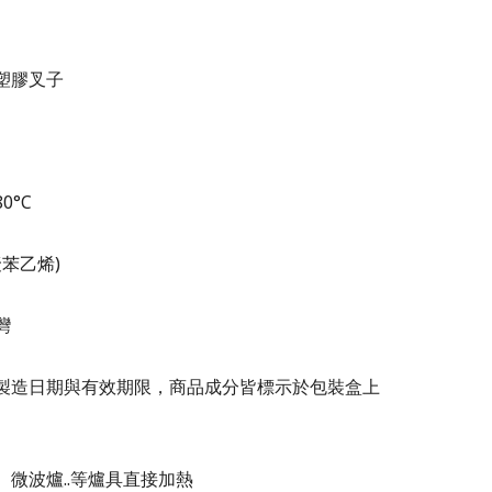
塑膠叉子
0°C
聚苯乙烯)
灣
製造日期與有效期限，商品成分皆標示於包裝盒上
、微波爐..等爐具直接加熱