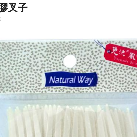
膠叉子
0