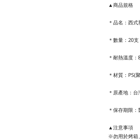
▲商品規格
＊品名：西式
＊數量：20支
＊耐熱溫度：8
＊材質：PS(
＊原產地：台
＊保存期限：
▲注意事項
※勿用於烤箱