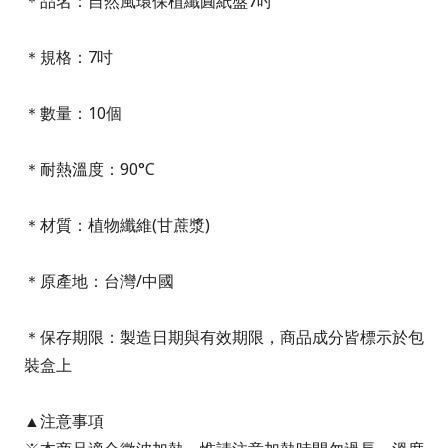
＊品名：自然風環保植纖圓紙盤7吋
＊規格：7吋
＊數量：10個
＊耐熱溫度：90°C
＊材質：植物纖維(甘蔗漿)
＊原產地：台灣/中國
＊保存期限：製造日期與有效期限，商品成分皆標示於包
裝盒上
▲注意事項