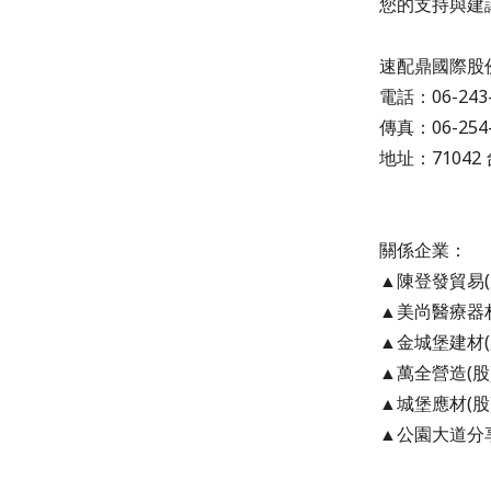
您的支持與建
速配鼎國際股
電話：06-243-
傳真：06-254-
地址：7104
關係企業：
▲陳登發貿易(
▲美尚醫療器材
▲金城堡建材(
▲萬全營造(股
▲城堡應材(股
▲公園大道分