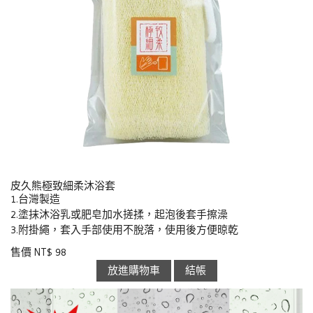
皮久熊極致細柔沐浴套
1.台灣製造
2.塗抹沐浴乳或肥皂加水搓揉，起泡後套手擦澡
3.附掛繩，套入手部使用不脫落，使用後方便晾乾
售價 NT$ 98