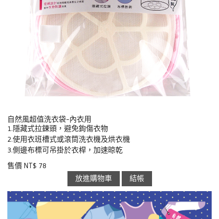
自然風超值洗衣袋-內衣用
1.隱藏式拉鍊頭，避免鉤傷衣物
2.使用衣班槽式或滾筒洗衣機及烘衣機
3.側邊布標可吊掛於衣桿，加速晾乾
售價 NT$ 78