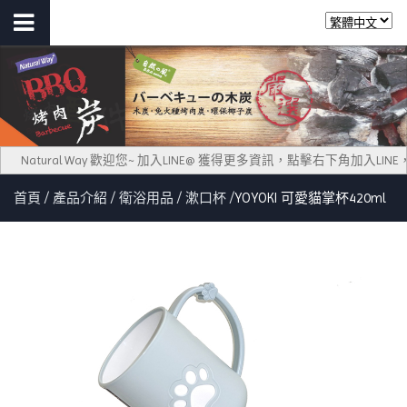
Natural Way 歡迎您~ 加入LINE@ 獲得更多資訊，點擊右下角加入L
首頁
產品介紹
衛浴用品
漱口杯
YOYOKI 可愛貓掌杯420ml