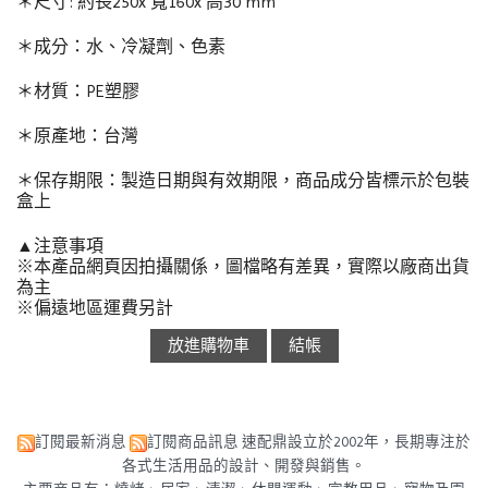
＊尺寸: 約長250x 寬160x 高30 mm
＊成分：水、冷凝劑、色素
＊材質：PE塑膠
＊原產地：台灣
＊保存期限：製造日期與有效期限，商品成分皆標示於包裝
盒上
▲注意事項
※本產品網頁因拍攝關係，圖檔略有差異，實際以廠商出貨
為主
※偏遠地區運費另計
訂閱最新消息
訂閱商品訊息
速配鼎設立於2002年，長期專注於
各式生活用品的設計、開發與銷售。