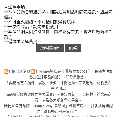
▲注意事項
※本商品適合微波加熱，惟請注意加熱時間勿過長、溫度勿
過高
※不可直火加熱，不可使用於烤箱烘烤
※一次性商品，請勿重複使用
※本產品網頁因拍攝關係，圖檔略有差異，實際以廠商出貨
為主
※偏遠地區運費另計
訂閱最新消息
訂閱商品訊息
速配鼎設立於2002年，長期專注於
各式生活用品的設計、開發與銷售。
主要商品有：燒烤、居家、清潔、休閒運動、宗教用品、寵物及園
藝等用品
商品廣泛販售於國內各大量販店、美妝百貨、五金連鎖、禮贈品商
行，以及各大知名電商平台。
我們以自有品牌「Natural Way~自然風」深耕市場，主打各式燒烤配
件、運動樂活與居家百貨。