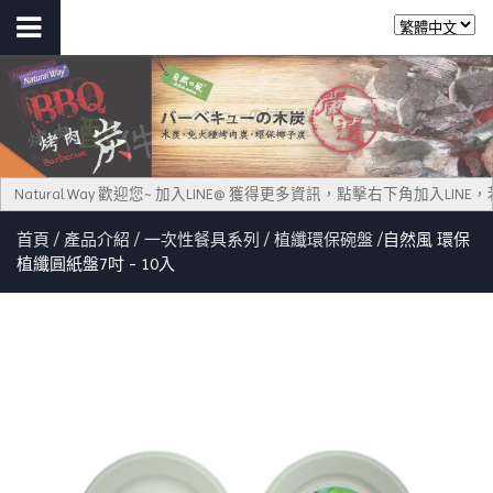
Natural Way 歡迎您~ 加入LINE@ 獲得更多資訊，點擊右下角加入LI
首頁
產品介紹
一次性餐具系列
植纖環保碗盤
自然風 環保
植纖圓紙盤7吋 - 10入